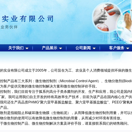
关于我们
产品展示
公司新闻
客户服务
的实业有限公司成立于2005年，公司旨在为工、农业及个人消费领域提供环保的微
制产品有三大系列：微生物控制剂（Microbial Control Agent）、生物分散剂(Biodis
为客户提供完整的微生物控制解决方案和微生物控制评价手段。
控制剂，我们目前专注于胍系列高分子类杀菌剂的开发、生产和应用，我公司是国内
厂家。我司运用我们自主开发的特有高效率生产技术，目前为该产品在国内核心生产
我司还生产高品质
PHMG
“聚六亚甲基胍盐酸盐、聚六亚甲基胍盐酸盐”、
PEEG
“聚氧
产品。
散剂是指能阻止和破坏微生物膜（生物粘泥），从而降低微生物控制剂用量，并可以
物分散剂的使用可以有效降低微生物控制剂的用量，从而减少对环境有害排放。
于微生物控制产品、微生物控制解决方案及评价手段，请直接联系我们的销售顾问。