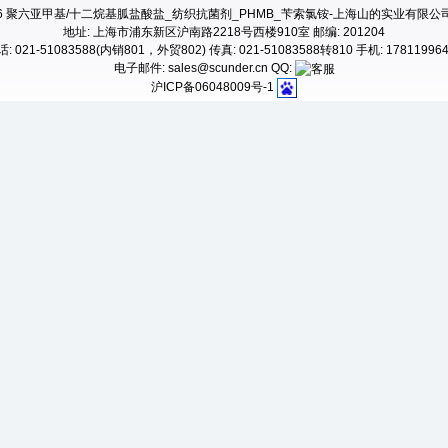
4-2026 聚六亚甲基/十二烷基胍盐酸盐_纺织抗菌剂_PHMB_苄索氯铵-上海山的实业有限公司, All R
地址: 上海市浦东新区沪南路2218号西楼910室 邮编: 201204
: 021-51083588(内销801，外贸802) 传真: 021-51083588转810 手机: 17811996
电子邮件: sales@scunder.cn QQ:
沪ICP备06048009号-1