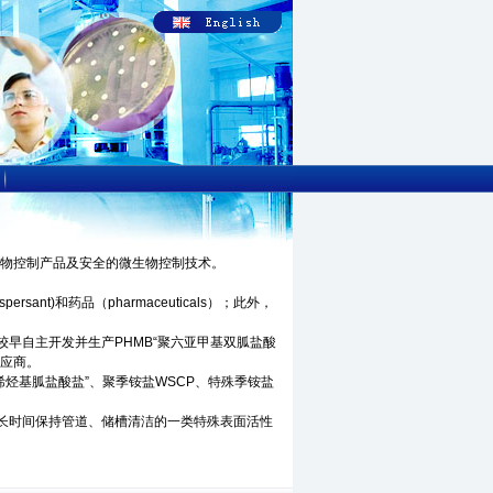
生物控制产品及安全的微生物控制技术。
persant)和药品
（pharmaceuticals）；此外，
较早自主开发并生产
PHMB
“聚六亚甲基双胍盐酸
供应商。
烯烃基胍盐酸盐”、聚季铵盐
WSCP
、特殊季铵盐
长时间保持管道、储槽清洁的一类特殊表面活性